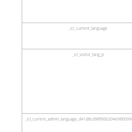
_icl_current_language
_icl_visitor_lang_js
_icl_current_admin_language_d41d8cd98f00b204e98009